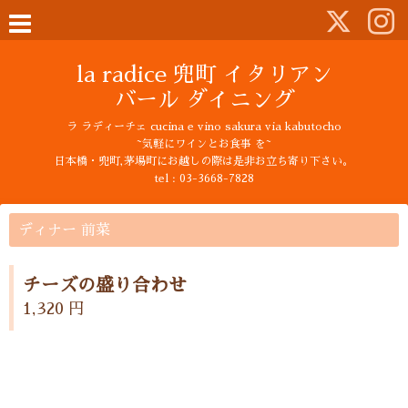
la radice 兜町 イタリアン
バール ダイニング
ラ ラディーチェ cucina e vino sakura via kabutocho
~気軽にワインとお食事 を~
日本橋・兜町,茅場町にお越しの際は是非お立ち寄り下さい。
tel : 03-3668-7828
ディナー 前菜
チーズの盛り合わせ
1,320 円