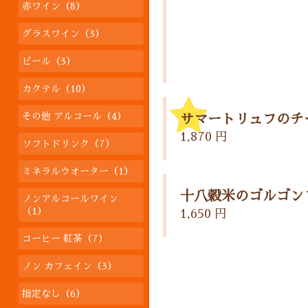
赤ワイン（8）
グラスワイン（3）
ビール（3）
カクテル（10）
その他 アルコール（4）
サマートリュフのチ
1,870 円
ソフトドリンク（7）
ミネラルウオーター（1）
十八穀米のゴルゴン
ノンアルコールワイン
（1）
1,650 円
コーヒー 紅茶（7）
ノン カフェイン（3）
指定なし（6）