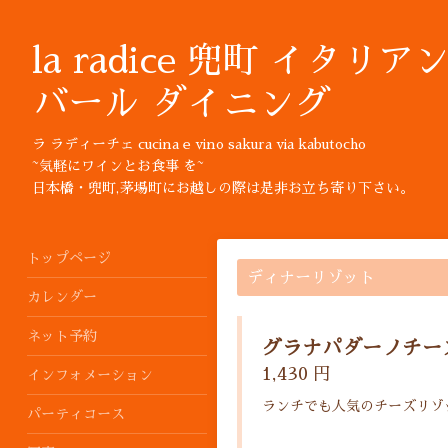
la radice 兜町 イタリア
バール ダイニング
ラ ラディーチェ cucina e vino sakura via kabutocho
~気軽にワインとお食事 を~
日本橋・兜町,茅場町にお越しの際は是非お立ち寄り下さい。
トップページ
ディナーリゾット
カレンダー
ネット予約
グラナパダーノチー
1,430 円
インフォメーション
ランチでも人気のチーズリゾ
パーティコース