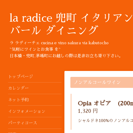
la radice 兜町 イタリア
バール ダイニング
ラ ラディーチェ cucina e vino sakura via kabutocho
~気軽にワインとお食事 を~
日本橋・兜町,茅場町にお越しの際は是非お立ち寄り下さい。
トップページ
ノンアルコールワイン
カレンダー
ネット予約
Opia オピア (200m
1,320 円
インフォメーション
シャルドネ100%のノンアル
パーティコース