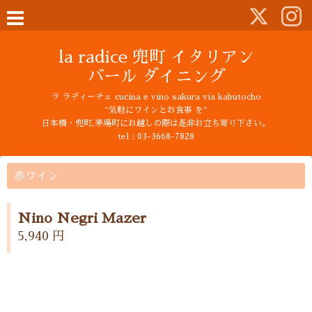
la radice 兜町 イタリアン
バール ダイニング
ラ ラディーチェ cucina e vino sakura via kabutocho
~気軽にワインとお食事 を~
日本橋・兜町,茅場町にお越しの際は是非お立ち寄り下さい。
tel : 03-3668-7828
赤ワイン
Nino Negri Mazer
5,940 円