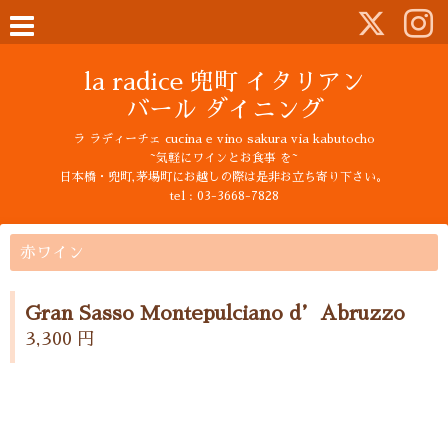
la radice 兜町 イタリアン
バール ダイニング
ラ ラディーチェ cucina e vino sakura via kabutocho
~気軽にワインとお食事 を~
日本橋・兜町,茅場町にお越しの際は是非お立ち寄り下さい。
tel : 03-3668-7828
赤ワイン
Gran Sasso Montepulciano d’Abruzzo
3,300 円