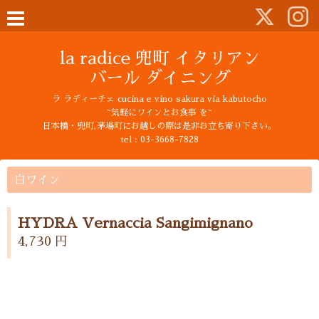
la radice 兜町 イタリアン
バール ダイニング
ラ ラディーチェ cucina e vino sakura via kabutocho
~気軽にワインとお食事 を~
日本橋・兜町,茅場町にお越しの際は是非お立ち寄り下さい。
tel : 03-3668-7828
白ワイン
HYDRA Vernaccia Sangimignano
4,730 円