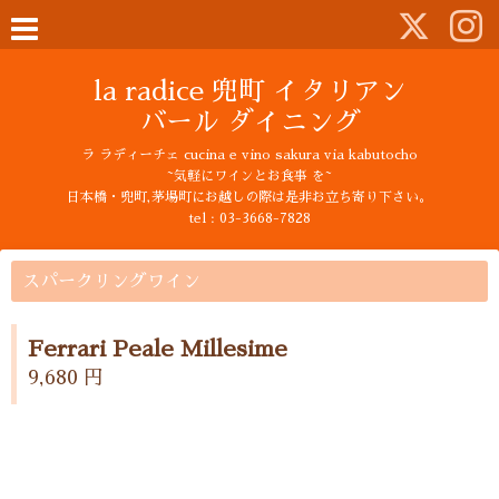
la radice 兜町 イタリアン
バール ダイニング
ラ ラディーチェ cucina e vino sakura via kabutocho
~気軽にワインとお食事 を~
日本橋・兜町,茅場町にお越しの際は是非お立ち寄り下さい。
tel : 03-3668-7828
スパークリングワイン
Ferrari Peale Millesime
9,680 円