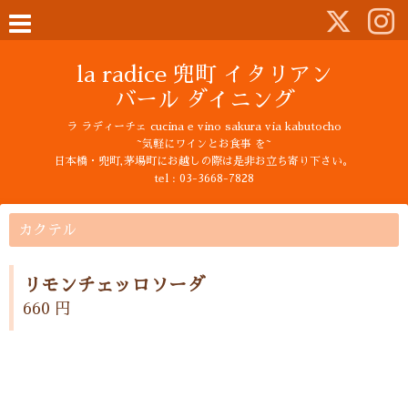
la radice 兜町 イタリアン
バール ダイニング
ラ ラディーチェ cucina e vino sakura via kabutocho
~気軽にワインとお食事 を~
日本橋・兜町,茅場町にお越しの際は是非お立ち寄り下さい。
tel : 03-3668-7828
カクテル
リモンチェッロソーダ
660 円