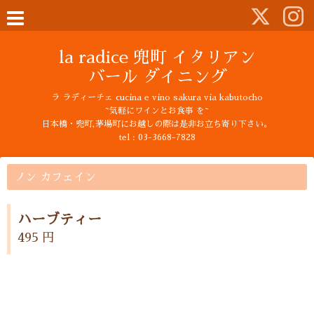
la radice 兜町 イタリアン
バール ダイニング
ラ ラディーチェ cucina e vino sakura via kabutocho
~気軽にワインとお食事 を~
日本橋・兜町,茅場町にお越しの際は是非お立ち寄り下さい。
tel : 03-3668-7828
ノン カフェイン
ハーブティー
495 円