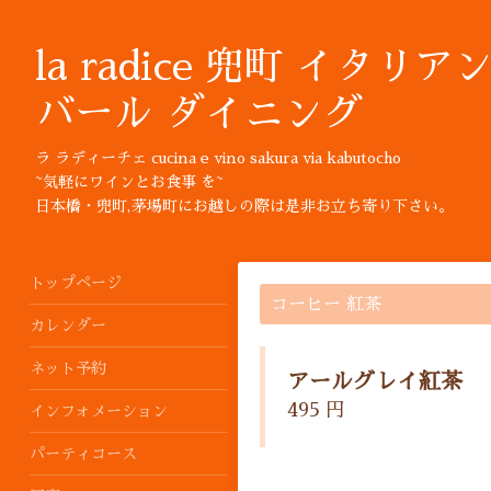
la radice 兜町 イタリア
バール ダイニング
ラ ラディーチェ cucina e vino sakura via kabutocho
~気軽にワインとお食事 を~
日本橋・兜町,茅場町にお越しの際は是非お立ち寄り下さい。
トップページ
コーヒー 紅茶
カレンダー
ネット予約
アールグレイ紅茶
495 円
インフォメーション
パーティコース