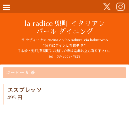
la radice 兜町 イタリアン
バール ダイニング
ラ ラディーチェ cucina e vino sakura via kabutocho
~気軽にワインとお食事 を~
日本橋・兜町,茅場町にお越しの際は是非お立ち寄り下さい。
tel : 03-3668-7828
コーヒー 紅茶
エスプレッソ
495 円