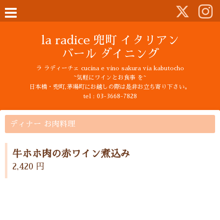
la radice 兜町 イタリアン
バール ダイニング
ラ ラディーチェ cucina e vino sakura via kabutocho
~気軽にワインとお食事 を~
日本橋・兜町,茅場町にお越しの際は是非お立ち寄り下さい。
tel : 03-3668-7828
ディナー お肉料理
牛ホホ肉の赤ワイン煮込み
2,420 円