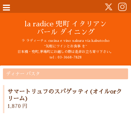
la radice 兜町 イタリアン
バール ダイニング
ラ ラディーチェ cucina e vino sakura via kabutocho
~気軽にワインとお食事 を~
日本橋・兜町,茅場町にお越しの際は是非お立ち寄り下さい。
tel : 03-3668-7828
ディナー パスタ
サマートリュフのスパゲッティ(オイルorク
リーム)
1,870 円