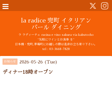
la radice 兜町 イタリアン
バール ダイニング
ラ ラディーチェ cucina e vino sakura via kabutocho
~気軽にワインとお食事 を~
日本橋・兜町,茅場町にお越しの際は是非お立ち寄り下さい。
tel : 03-3668-7828
2026-05-26 (Tue)
お知らせ
ディナー18時オープン