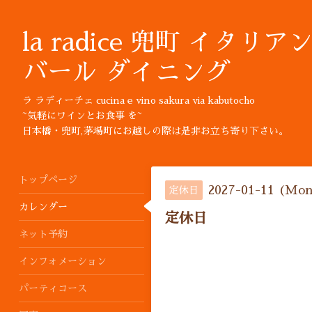
la radice 兜町 イタリア
バール ダイニング
ラ ラディーチェ cucina e vino sakura via kabutocho
~気軽にワインとお食事 を~
日本橋・兜町,茅場町にお越しの際は是非お立ち寄り下さい。
トップページ
2027-01-11 (Mo
定休日
カレンダー
定休日
ネット予約
インフォメーション
パーティコース