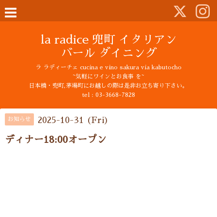
la radice 兜町 イタリアン
バール ダイニング
ラ ラディーチェ cucina e vino sakura via kabutocho
~気軽にワインとお食事 を~
日本橋・兜町,茅場町にお越しの際は是非お立ち寄り下さい。
tel : 03-3668-7828
2025-10-31 (Fri)
お知らせ
ディナー18:00オープン