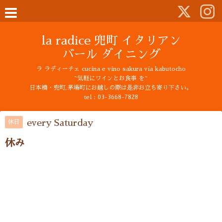
la radice 兜町 イタリアン
バール ダイニング
ラ ラディーチェ cucina e vino sakura via kabutocho
~気軽にワインとお食事 を~
日本橋・兜町,茅場町にお越しの際は是非お立ち寄り下さい。
tel : 03-3668-7828
every Saturday
休日
休み