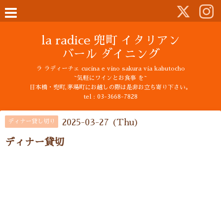
la radice 兜町 イタリアン
バール ダイニング
ラ ラディーチェ cucina e vino sakura via kabutocho
~気軽にワインとお食事 を~
日本橋・兜町,茅場町にお越しの際は是非お立ち寄り下さい。
tel : 03-3668-7828
2025-03-27 (Thu)
ディナー貸し切り
ディナー貸切