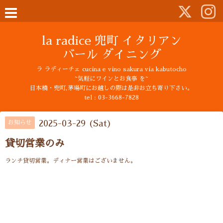
la radice 兜町 イタリアン
バール ダイニング
ラ ラディーチェ cucina e vino sakura via kabutocho
~気軽にワインとお食事 を~
日本橋・兜町,茅場町にお越しの際は是非お立ち寄り下さい。
tel : 03-3668-7828
2025-03-29 (Sat)
お知らせ
貸切営業のみ
ランチ貸切営業。ディナー営業はございません。