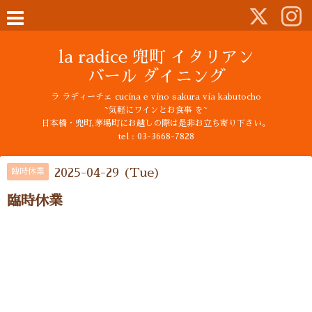
la radice 兜町 イタリアン
バール ダイニング
ラ ラディーチェ cucina e vino sakura via kabutocho
~気軽にワインとお食事 を~
日本橋・兜町,茅場町にお越しの際は是非お立ち寄り下さい。
tel : 03-3668-7828
2025-04-29 (Tue)
臨時休業
臨時休業