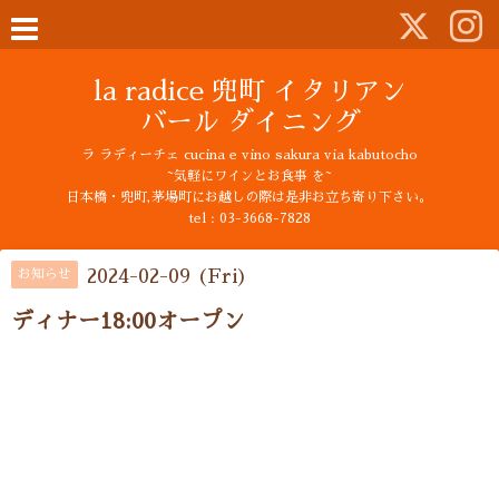
la radice 兜町 イタリアン
バール ダイニング
ラ ラディーチェ cucina e vino sakura via kabutocho
~気軽にワインとお食事 を~
日本橋・兜町,茅場町にお越しの際は是非お立ち寄り下さい。
tel : 03-3668-7828
2024-02-09 (Fri)
お知らせ
ディナー18:00オープン