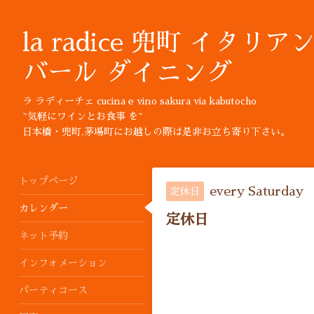
la radice 兜町 イタリア
バール ダイニング
ラ ラディーチェ cucina e vino sakura via kabutocho
~気軽にワインとお食事 を~
日本橋・兜町,茅場町にお越しの際は是非お立ち寄り下さい。
トップページ
every Saturday
定休日
カレンダー
定休日
ネット予約
インフォメーション
パーティコース