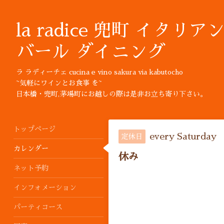
la radice 兜町 イタリア
バール ダイニング
ラ ラディーチェ cucina e vino sakura via kabutocho
~気軽にワインとお食事 を~
日本橋・兜町,茅場町にお越しの際は是非お立ち寄り下さい。
トップページ
every Saturday
定休日
カレンダー
休み
ネット予約
インフォメーション
パーティコース