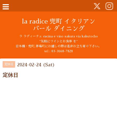
la radice 兜町 イタリアン
バール ダイニング
ラ ラディーチェ cucina e vino sakura via kabutocho
~気軽にワインとお食事 を~
日本橋・兜町,茅場町にお越しの際は是非お立ち寄り下さい。
tel : 03-3668-7828
2024-02-24 (Sat)
定休日
定休日