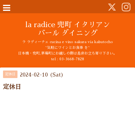
la radice 兜町 イタリアン
バール ダイニング
ラ ラディーチェ cucina e vino sakura via kabutocho
~気軽にワインとお食事 を~
日本橋・兜町,茅場町にお越しの際は是非お立ち寄り下さい。
tel : 03-3668-7828
2024-02-10 (Sat)
定休日
定休日