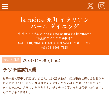
la radice 兜町 イタリアン
バール ダイニング
ラ ラディーチェ cucina e vino sakura via kabutocho
~気軽にワインとお食事 を~
日本橋・兜町,茅場町にお越しの際は是非お立ち寄り下さい。
tel : 03-3668-7828
2023-11-30 (Thu)
ランチ 休業
ランチ臨時休業
臨時休業大変申し訳ございません。11/29通勤途中接触事故に遭った為お休み
をいただいております。身体は大丈夫です。事故処理のため、11/30もランチ
タイムをお休みさせていただきます。ディナーは間に合えば営業いたします。
何卒ご了承ください。