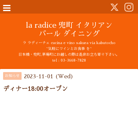
la radice 兜町 イタリアン
バール ダイニング
ラ ラディーチェ cucina e vino sakura via kabutocho
~気軽にワインとお食事 を~
日本橋・兜町,茅場町にお越しの際は是非お立ち寄り下さい。
tel : 03-3668-7828
2023-11-01 (Wed)
お知らせ
ディナー18:00オープン