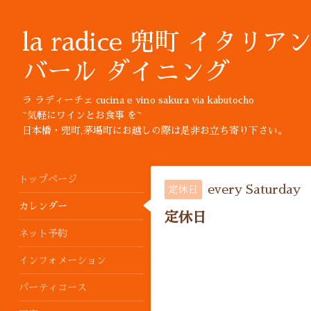
la radice 兜町 イタリア
バール ダイニング
ラ ラディーチェ cucina e vino sakura via kabutocho
~気軽にワインとお食事 を~
日本橋・兜町,茅場町にお越しの際は是非お立ち寄り下さい。
トップページ
every Saturday
定休日
カレンダー
定休日
ネット予約
インフォメーション
パーティコース