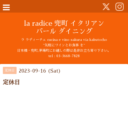
la radice 兜町 イタリアン
バール ダイニング
ラ ラディーチェ cucina e vino sakura via kabutocho
~気軽にワインとお食事 を~
日本橋・兜町,茅場町にお越しの際は是非お立ち寄り下さい。
tel : 03-3668-7828
2023-09-16 (Sat)
定休日
定休日