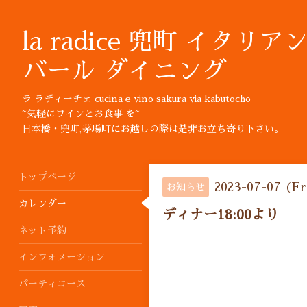
la radice 兜町 イタリア
バール ダイニング
ラ ラディーチェ cucina e vino sakura via kabutocho
~気軽にワインとお食事 を~
日本橋・兜町,茅場町にお越しの際は是非お立ち寄り下さい。
トップページ
2023-07-07 (Fr
お知らせ
カレンダー
ディナー18:00より
ネット予約
インフォメーション
パーティコース