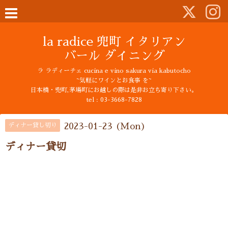
la radice 兜町 イタリアン
バール ダイニング
ラ ラディーチェ cucina e vino sakura via kabutocho
~気軽にワインとお食事 を~
日本橋・兜町,茅場町にお越しの際は是非お立ち寄り下さい。
tel : 03-3668-7828
2023-01-23 (Mon)
ディナー貸し切り
ディナー貸切