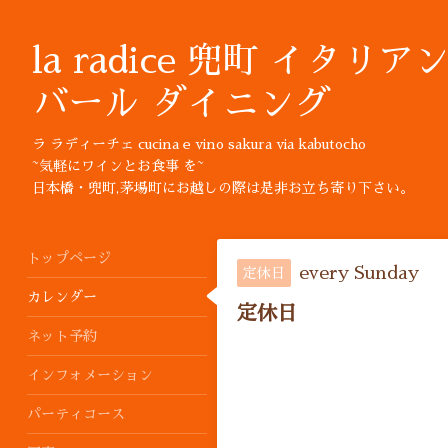
la radice 兜町 イタリア
バール ダイニング
ラ ラディーチェ cucina e vino sakura via kabutocho
~気軽にワインとお食事 を~
日本橋・兜町,茅場町にお越しの際は是非お立ち寄り下さい。
トップページ
every Sunday
定休日
カレンダー
定休日
ネット予約
インフォメーション
パーティコース