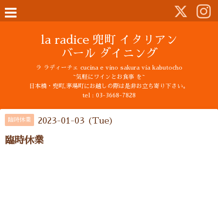
la radice 兜町 イタリアン
バール ダイニング
ラ ラディーチェ cucina e vino sakura via kabutocho
~気軽にワインとお食事 を~
日本橋・兜町,茅場町にお越しの際は是非お立ち寄り下さい。
tel : 03-3668-7828
2023-01-03 (Tue)
臨時休業
臨時休業