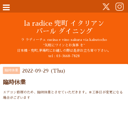
la radice 兜町 イタリアン
バール ダイニング
ラ ラディーチェ cucina e vino sakura via kabutocho
~気軽にワインとお食事 を~
日本橋・兜町,茅場町にお越しの際は是非お立ち寄り下さい。
tel : 03-3668-7828
2022-09-29 (Thu)
臨時休業
臨時休業
エアコン修理のため、臨時休業とさせていただきます。※工事日が変更になる
場合がございます