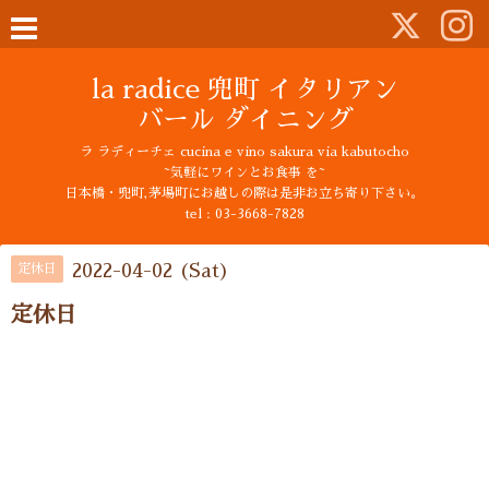
la radice 兜町 イタリアン
バール ダイニング
ラ ラディーチェ cucina e vino sakura via kabutocho
~気軽にワインとお食事 を~
日本橋・兜町,茅場町にお越しの際は是非お立ち寄り下さい。
tel : 03-3668-7828
2022-04-02 (Sat)
定休日
定休日