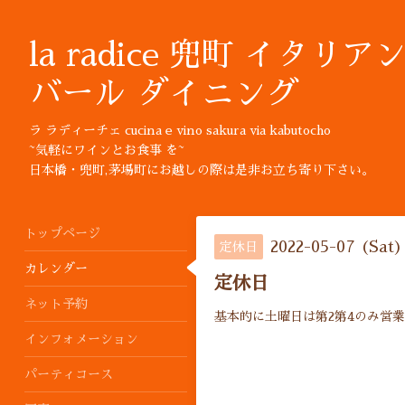
la radice 兜町 イタリア
バール ダイニング
ラ ラディーチェ cucina e vino sakura via kabutocho
~気軽にワインとお食事 を~
日本橋・兜町,茅場町にお越しの際は是非お立ち寄り下さい。
トップページ
2022-05-07 (Sat)
定休日
カレンダー
定休日
ネット予約
基本的に土曜日は第2第4のみ営
インフォメーション
パーティコース