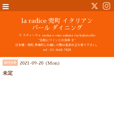
la radice 兜町 イタリアン
バール ダイニング
ラ ラディーチェ cucina e vino sakura via kabutocho
~気軽にワインとお食事 を~
日本橋・兜町,茅場町にお越しの際は是非お立ち寄り下さい。
tel : 03-3668-7828
2021-09-20 (Mon)
臨時休業
未定