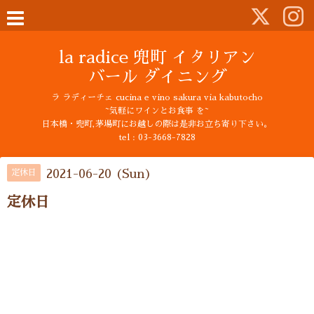
la radice 兜町 イタリアン
バール ダイニング
ラ ラディーチェ cucina e vino sakura via kabutocho
~気軽にワインとお食事 を~
日本橋・兜町,茅場町にお越しの際は是非お立ち寄り下さい。
tel : 03-3668-7828
2021-06-20 (Sun)
定休日
定休日