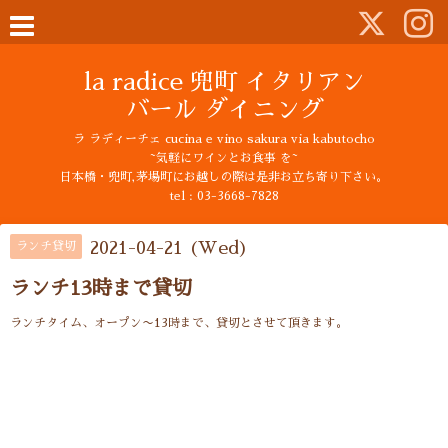
la radice 兜町 イタリアン
バール ダイニング
ラ ラディーチェ cucina e vino sakura via kabutocho
~気軽にワインとお食事 を~
日本橋・兜町,茅場町にお越しの際は是非お立ち寄り下さい。
tel : 03-3668-7828
2021-04-21 (Wed)
ランチ貸切
ランチ13時まで貸切
ランチタイム、オープン〜13時まで、貸切とさせて頂きます。