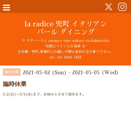
la radice 兜町 イタリアン
バール ダイニング
ラ ラディーチェ cucina e vino sakura via kabutocho
~気軽にワインとお食事 を~
日本橋・兜町,茅場町にお越しの際は是非お立ち寄り下さい。
tel : 03-3668-7828
2021-05-02 (Sun) - 2021-05-05 (Wed)
臨時休業
臨時休業
5/2(日)〜5/5(水)まで、お休みとさせて頂きます。