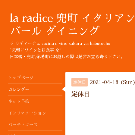
la radice 兜町 イタリア
バール ダイニング
ラ ラディーチェ cucina e vino sakura via kabutocho
~気軽にワインとお食事 を~
日本橋・兜町,茅場町にお越しの際は是非お立ち寄り下さい。
トップページ
2021-04-18 (Sun
定休日
カレンダー
定休日
ネット予約
インフォメーション
パーティコース