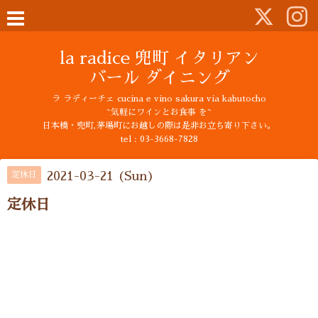
la radice 兜町 イタリアン
バール ダイニング
ラ ラディーチェ cucina e vino sakura via kabutocho
~気軽にワインとお食事 を~
日本橋・兜町,茅場町にお越しの際は是非お立ち寄り下さい。
tel : 03-3668-7828
2021-03-21 (Sun)
定休日
定休日