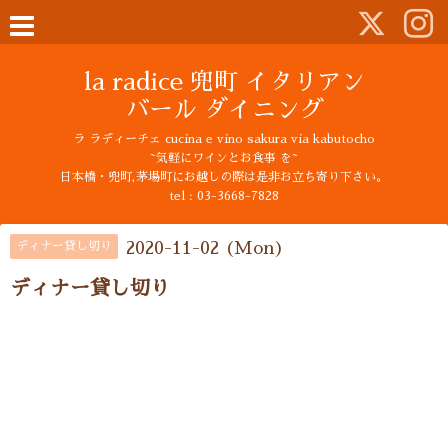
la radice 兜町 イタリアン
バール ダイニング
ラ ラディーチェ cucina e vino sakura via kabutocho
~気軽にワインとお食事 を~
日本橋・兜町,茅場町にお越しの際は是非お立ち寄り下さい。
tel : 03-3668-7828
2020-11-02 (Mon)
ディナー貸し切り
ディナー貸し切り