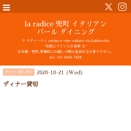
la radice 兜町 イタリアン
バール ダイニング
ラ ラディーチェ cucina e vino sakura via kabutocho
~気軽にワインとお食事 を~
日本橋・兜町,茅場町にお越しの際は是非お立ち寄り下さい。
tel : 03-3668-7828
2020-10-21 (Wed)
ディナー貸し切り
ディナー貸切