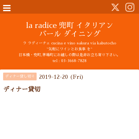
la radice 兜町 イタリアン
バール ダイニング
ラ ラディーチェ cucina e vino sakura via kabutocho
~気軽にワインとお食事 を~
日本橋・兜町,茅場町にお越しの際は是非お立ち寄り下さい。
tel : 03-3668-7828
2019-12-20 (Fri)
ディナー貸し切り
ディナー貸切