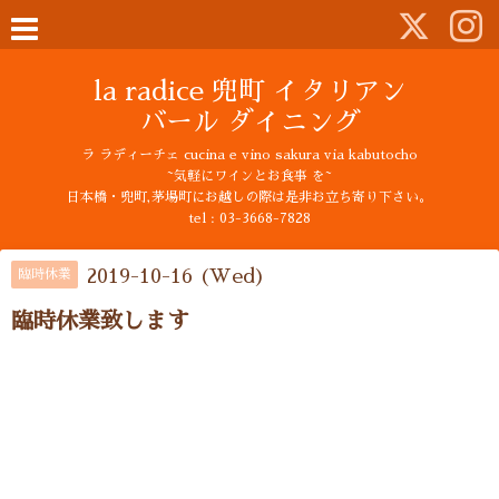
la radice 兜町 イタリアン
バール ダイニング
ラ ラディーチェ cucina e vino sakura via kabutocho
~気軽にワインとお食事 を~
日本橋・兜町,茅場町にお越しの際は是非お立ち寄り下さい。
tel : 03-3668-7828
2019-10-16 (Wed)
臨時休業
臨時休業致します