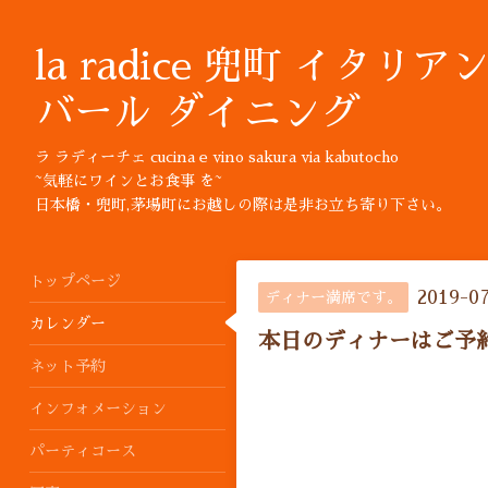
la radice 兜町 イタリア
バール ダイニング
ラ ラディーチェ cucina e vino sakura via kabutocho
~気軽にワインとお食事 を~
日本橋・兜町,茅場町にお越しの際は是非お立ち寄り下さい。
トップページ
2019-0
ディナー満席です。
カレンダー
本日のディナーはご予
ネット予約
インフォメーション
パーティコース