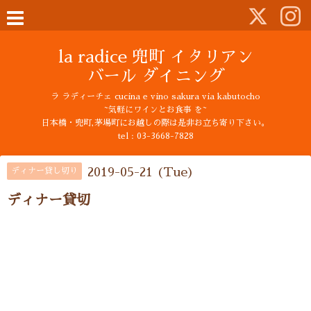
la radice 兜町 イタリアン
バール ダイニング
ラ ラディーチェ cucina e vino sakura via kabutocho
~気軽にワインとお食事 を~
日本橋・兜町,茅場町にお越しの際は是非お立ち寄り下さい。
tel : 03-3668-7828
2019-05-21 (Tue)
ディナー貸し切り
ディナー貸切