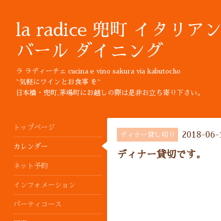
la radice 兜町 イタリア
バール ダイニング
ラ ラディーチェ cucina e vino sakura via kabutocho
~気軽にワインとお食事 を~
日本橋・兜町,茅場町にお越しの際は是非お立ち寄り下さい。
トップページ
2018-06-
ディナー貸し切り
カレンダー
ディナー貸切です。
ネット予約
インフォメーション
パーティコース