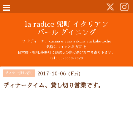
la radice 兜町 イタリアン
バール ダイニング
ラ ラディーチェ cucina e vino sakura via kabutocho
~気軽にワインとお食事 を~
日本橋・兜町,茅場町にお越しの際は是非お立ち寄り下さい。
tel : 03-3668-7828
2017-10-06 (Fri)
ディナー貸し切り
ディナータイム、貸し切り営業です。